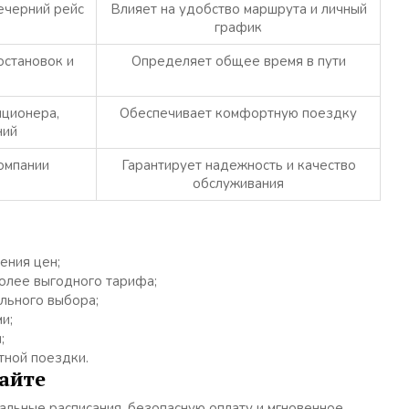
ечерний рейс
Влияет на удобство маршрута и личный
график
остановок и
Определяет общее время в пути
иционера,
Обеспечивает комфортную поездку
ний
омпании
Гарантирует надежность и качество
обслуживания
ения цен;
олее выгодного тарифа;
льного выбора;
и;
;
тной поездки.
сайте
льные расписания, безопасную оплату и мгновенное