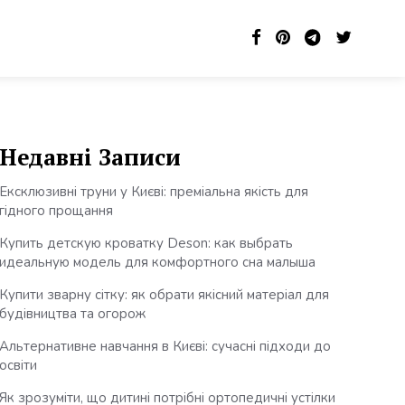
Недавні Записи
Ексклюзивні труни у Києві: преміальна якість для
гідного прощання
Купить детскую кроватку Deson: как выбрать
идеальную модель для комфортного сна малыша
Купити зварну сітку: як обрати якісний матеріал для
будівництва та огорож
Альтернативне навчання в Києві: сучасні підходи до
освіти
Як зрозуміти, що дитині потрібні ортопедичні устілки