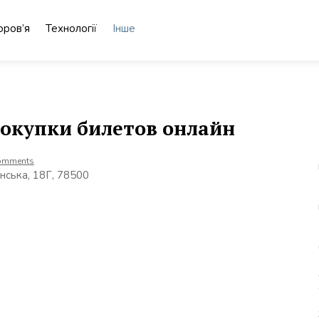
оров’я
Технології
Інше
покупки билетов онлайн
omments
нська, 18Г, 78500