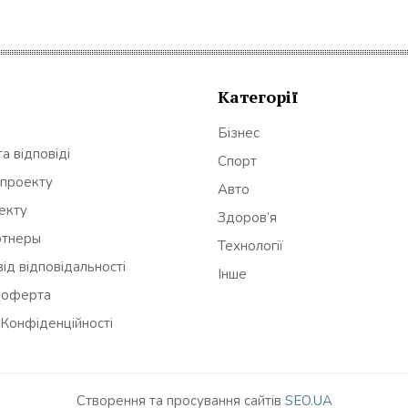
Категорії
Бізнес
а відповіді
Спорт
 проекту
Авто
оекту
Здоров’я
ртнеры
Технології
ід відповідальності
Інше
 оферта
 Конфіденційності
Створення та просування сайтів
SEO.UA