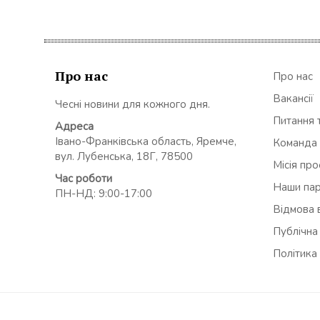
Про нас
Про нас
Вакансії
Чесні новини для кожного дня.
Питання т
Адреса
Івано-Франківська область, Яремче,
Команда
вул. Лубенська, 18Г, 78500
Місія пр
Час роботи
Наши па
ПН-НД: 9:00-17:00
Відмова в
Публічна
Політика