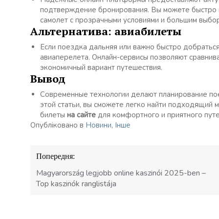
подтверждение бронирования. Вы можете быстро
самолет с прозрачными условиями и большим выбо
Альтернатива: авиабилеты
Если поездка дальняя или важно быстро добраться
авиаперелета. Онлайн-сервисы позволяют сравнива
экономичный вариант путешествия.
Вывод
Современные технологии делают планирование по
этой статьи, вы сможете легко найти подходящий 
билеты
на сайте
для комфортного и приятного путе
Опубліковано в
Новини
,
Інше
Навігація
Попередня:
записів
Magyarország legjobb online kaszinói 2025-ben –
Top kaszinók ranglistája