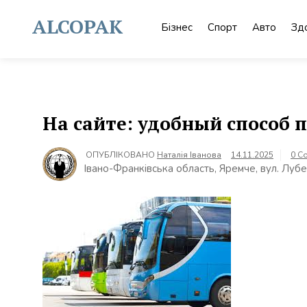
Skip
to
ALCOPAK
Бізнес
Спорт
Авто
Зд
content
На сайте: удобный способ 
ОПУБЛІКОВАНО
Наталія Іванова
14.11.2025
0 C
Івано-Франківська область, Яремче, вул. Лубе