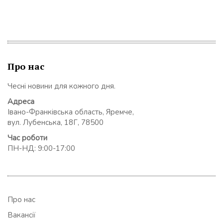
Про нас
Чесні новини для кожного дня.
Адреса
Івано-Франківська область, Яремче,
вул. Лубенська, 18Г, 78500
Час роботи
ПН-НД: 9:00-17:00
Про нас
Вакансії