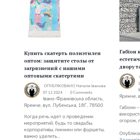
Габіон 
Купить скатерть полиэтилен
естетич
оптом: защитите столы от
двору т
загрязнений с нашими
оптовыми скатертями
ОПУБЛІКОВАНО
Наталія Іванова
07.12.2024
0 Comments
Яремче, 
Івано-Франківська область,
Яремче, вул. Лубенська, 18Г, 78500
Габіони –
використ
Когда речь идет о проведении
огорож, 
мероприятий, будь то свадьбы,
корпоративы, пикники или фуршеты,
Опубліко
важно уделить...