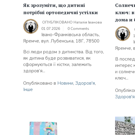
Як зрозуміти, що дитині
Солнеч
потрібні ортопедичні устілки
ключ: 
дома и 
ОПУБЛІКОВАНО
Наталія Іванова
01.07.2026
0 Comments
Івано-Франківська область,
Яремче, вул. Лубенська, 18Г, 78500
Яремче, 
Всі люди родом з дитинства. Від того,
як дитина буде розвиватися, як
В послед
сформуються її кістки, залежить
интерес 
здоров’я...
и солнеч
ключ...
Опубліковано в
Новини
,
Здоров'я
,
Інше
Опубліко
Здоров'я