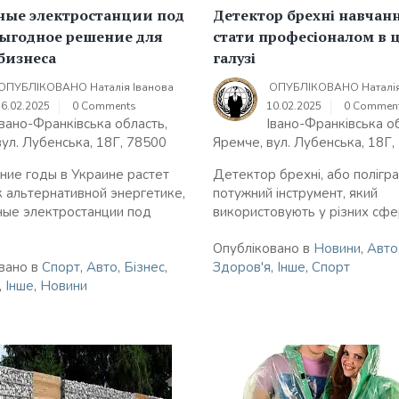
ные электростанции под
Детектор брехні навчанн
выгодное решение для
стати професіоналом в 
бизнеса
галузі
ОПУБЛІКОВАНО
Наталія Іванова
ОПУБЛІКОВАНО
Наталі
16.02.2025
0 Comments
10.02.2025
0 Commen
Івано-Франківська область,
Івано-Франківська о
вул. Лубенська, 18Г, 78500
Яремче, вул. Лубенська, 18Г,
ние годы в Украине растет
Детектор брехні, або полігр
к альтернативной энергетике,
потужний інструмент, який
ные электростанции под
використовують у різних сфера
Опубліковано в
Новини
,
Авто
вано в
Спорт
,
Авто
,
Бізнес
,
Здоров'я
,
Інше
,
Спорт
,
Інше
,
Новини