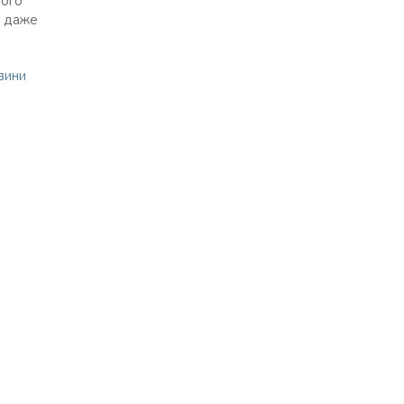
ного
, даже
вини