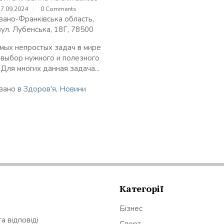
27.09.2024
0 Comments
Івано-Франківська область,
вул. Лубенська, 18Г, 78500
мых непростых задач в мире
 выбор нужного и полезного
 Для многих данная задача...
вано в
Здоров'я
,
Новини
Категорії
Бізнес
а відповіді