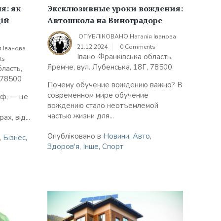
я: як
Эксклюзивные уроки вождения:
цій
Автошкола на Виноградоре
ОПУБЛІКОВАНО
Наталія Іванова
21.12.2024
0 Comments
я Іванова
Івано-Франківська область,
ts
Яремче, вул. Лубенська, 18Г, 78500
бласть,
 78500
Почему обучение вождению важно? В
современном мире обучение
аф, — це
вождению стало неотъемлемой
частью жизни для...
х, від...
Опубліковано в
Новини
,
Авто
,
,
Бізнес
,
Здоров'я
,
Інше
,
Спорт