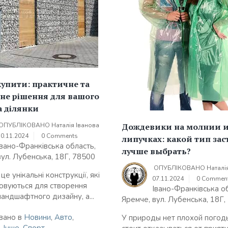
купити: практичне та
не рішення для вашого
а ділянки
Дождевики на молнии 
ОПУБЛІКОВАНО
Наталія Іванова
10.11.2024
0 Comments
липучках: какой тип за
Івано-Франківська область,
лучше выбрать?
вул. Лубенська, 18Г, 78500
ОПУБЛІКОВАНО
Наталі
 це унікальні конструкції, які
07.11.2024
0 Commen
овуються для створення
Івано-Франківська о
ландшафтного дизайну, а...
Яремче, вул. Лубенська, 18Г,
вано в
Новини
,
Авто
,
У природы нет плохой погод