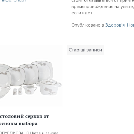
,
Інше
,
Спорт
стоит отказываться от прият
времяпровождения на улице
если идет...
Опубліковано в
Здоров'я
,
Но
Навігація
Старіші записи
за
записами
столовий сервиз от
 основы выбора
ОПУБЛІКОВАНО
Наталія Іванова