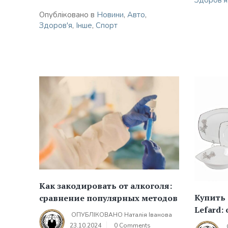
Здоров'я
Опубліковано в
Новини
,
Авто
,
Здоров'я
,
Інше
,
Спорт
Как закодировать от алкоголя:
Купить 
сравнение популярных методов
Lefard:
ОПУБЛІКОВАНО
Наталія Іванова
23.10.2024
0 Comments