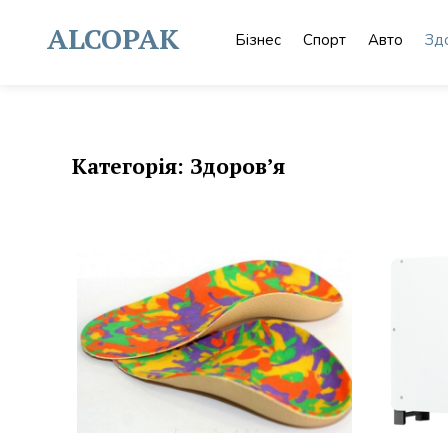
Skip
to
ALCOPAK
Бізнес
Спорт
Авто
Зд
content
Категорія:
Здоров’я