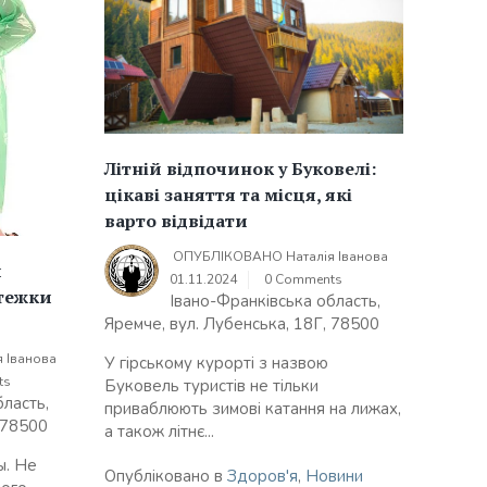
Літній відпочинок у Буковелі:
цікаві заняття та місця, які
варто відвідати
ОПУБЛІКОВАНО
Наталія Іванова
и
01.11.2024
0 Comments
стежки
Івано-Франківська область,
Яремче, вул. Лубенська, 18Г, 78500
я Іванова
У гірському курорті з назвою
ts
Буковель туристів не тільки
бласть,
приваблюють зимові катання на лижах,
 78500
а також літнє...
ы. Не
Опубліковано в
Здоров'я
,
Новини