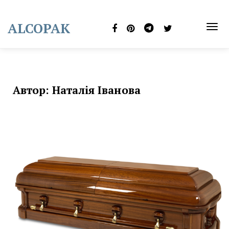
Skip
to
ALCOPAK
content
TOG
NAVI
Автор:
Наталія Іванова