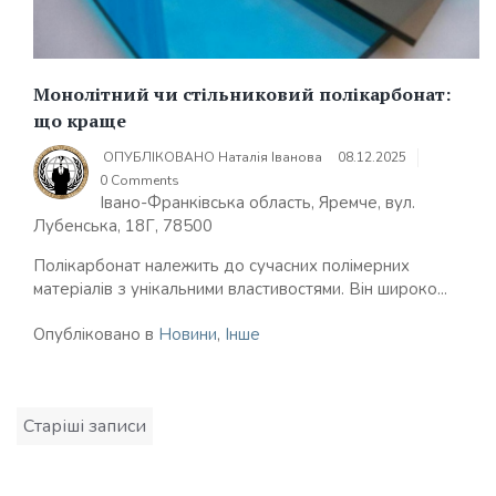
Монолітний чи стільниковий полікарбонат:
що краще
ОПУБЛІКОВАНО
Наталія Іванова
08.12.2025
0 Comments
Івано-Франківська область, Яремче, вул.
Лубенська, 18Г, 78500
Полікарбонат належить до сучасних полімерних
матеріалів з унікальними властивостями. Він широко...
Опубліковано в
Новини
,
Інше
Навігація
Старіші записи
за
записами