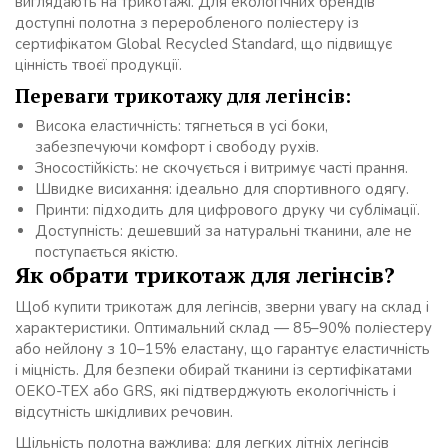
виглядають на трикотажі. Для екологічних брендів
доступні полотна з переробленого поліестеру із
сертифікатом Global Recycled Standard, що підвищує
цінність твоєї продукції.
Переваги трикотажу для легінсів:
Висока еластичність: тягнеться в усі боки,
забезпечуючи комфорт і свободу рухів.
Зносостійкість: не скочується і витримує часті прання.
Швидке висихання: ідеально для спортивного одягу.
Принти: підходить для цифрового друку чи сублімації.
Доступність: дешевший за натуральні тканини, але не
поступається якістю.
Як обрати трикотаж для легінсів?
Щоб купити трикотаж для легінсів, зверни увагу на склад і
характеристики. Оптимальний склад — 85–90% поліестеру
або нейлону з 10–15% еластану, що гарантує еластичність
і міцність. Для безпеки обирай тканини із сертифікатами
OEKO-TEX або GRS, які підтверджують екологічність і
відсутність шкідливих речовин.
Щільність полотна важлива: для легких літніх легінсів