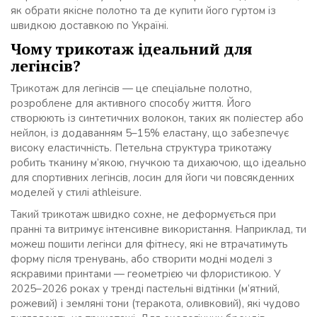
як обрати якісне полотно та де купити його гуртом із
швидкою доставкою по Україні.
Чому трикотаж ідеальний для
легінсів?
Трикотаж для легінсів — це спеціальне полотно,
розроблене для активного способу життя. Його
створюють із синтетичних волокон, таких як поліестер або
нейлон, із додаванням 5–15% еластану, що забезпечує
високу еластичність. Петельна структура трикотажу
робить тканину м’якою, гнучкою та дихаючою, що ідеально
для спортивних легінсів, лосин для йоги чи повсякденних
моделей у стилі athleisure.
Такий трикотаж швидко сохне, не деформується при
пранні та витримує інтенсивне використання. Наприклад, ти
можеш пошити легінси для фітнесу, які не втрачатимуть
форму після тренувань, або створити модні моделі з
яскравими принтами — геометрією чи флористикою. У
2025–2026 роках у тренді пастельні відтінки (м’ятний,
рожевий) і земляні тони (теракота, оливковий), які чудово