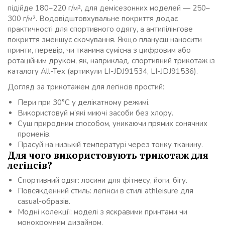
підійде 180–220 г/м², для демісезонних моделей — 250–
300 г/м². Водовідштовхувальне покриття додає
практичності для спортивного одягу, а антипілінгове
покриття зменшує скочування. Якщо плануєш наносити
принти, перевір, чи тканина сумісна з цифровим або
ротаційним друком, як, наприклад, спортивний трикотаж із
каталогу All-Tex (артикули LI-JDJ91534, LI-JDJ91536).
Догляд за трикотажем для легінсів простий:
Пери при 30°C у делікатному режимі.
Використовуй м’які миючі засоби без хлору.
Суш природним способом, уникаючи прямих сонячних
променів.
Прасуй на низькій температурі через тонку тканину.
Для чого використовують трикотаж для
легінсів?
Спортивний одяг: лосини для фітнесу, йоги, бігу.
Повсякденний стиль: легінси в стилі athleisure для
casual-образів.
Модні колекції: моделі з яскравими принтами чи
монохромним дизайном.