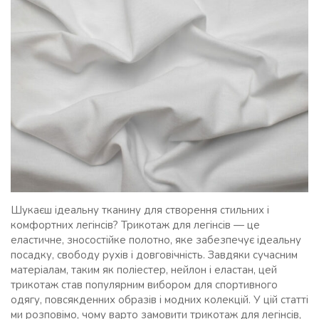
Шукаєш ідеальну тканину для створення стильних і
комфортних легінсів? Трикотаж для легінсів — це
еластичне, зносостійке полотно, яке забезпечує ідеальну
посадку, свободу рухів і довговічність. Завдяки сучасним
матеріалам, таким як поліестер, нейлон і еластан, цей
трикотаж став популярним вибором для спортивного
одягу, повсякденних образів і модних колекцій. У цій статті
ми розповімо, чому варто замовити трикотаж для легінсів,