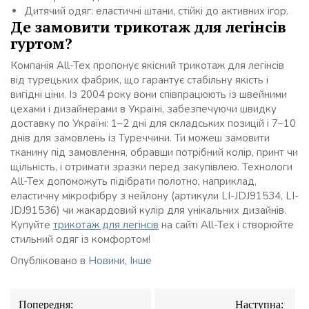
Дитячий одяг: еластичні штани, стійкі до активних ігор.
Де замовити трикотаж для легінсів
гуртом?
Компанія All-Tex пропонує якісний трикотаж для легінсів
від турецьких фабрик, що гарантує стабільну якість і
вигідні ціни. Із 2004 року вони співпрацюють із швейними
цехами і дизайнерами в Україні, забезпечуючи швидку
доставку по Україні: 1–2 дні для складських позицій і 7–10
днів для замовлень із Туреччини. Ти можеш замовити
тканину під замовлення, обравши потрібний колір, принт чи
щільність, і отримати зразки перед закупівлею. Технологи
All-Tex допоможуть підібрати полотно, наприклад,
еластичну мікрофібру з нейлону (артикули LI-JDJ91534, LI-
JDJ91536) чи жакардовий кулір для унікальних дизайнів.
Купуйте
трикотаж для легінсів
на сайті All-Tex і створюйте
стильний одяг із комфортом!
Опубліковано в
Новини
,
Інше
Навігація
Попередня:
Наступна: