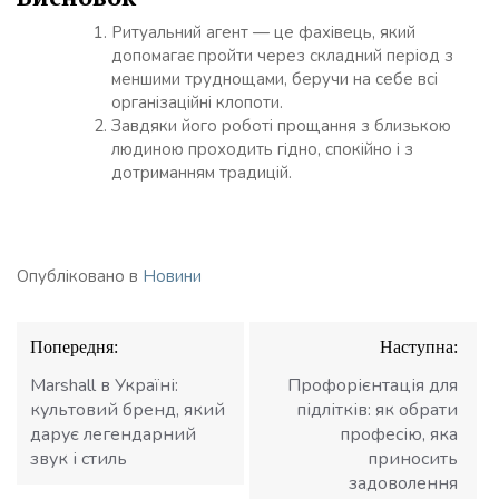
Ритуальний агент — це фахівець, який
допомагає пройти через складний період з
меншими труднощами, беручи на себе всі
організаційні клопоти.
Завдяки його роботі прощання з близькою
людиною проходить гідно, спокійно і з
дотриманням традицій.
Опубліковано в
Новини
Навігація
Попередня:
Наступна:
записів
Marshall в Україні:
Профорієнтація для
культовий бренд, який
підлітків: як обрати
дарує легендарний
професію, яка
звук і стиль
приносить
задоволення