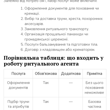
Залежно від потреб сім’ї, набір послуг може включати:
Оформлення документів для поховання чи
кремації.
Вибір та доставка труни, хреста, похоронних
аксесуарів.
Замовлення ритуального транспорту.
Організація прощальної панахиди чи
громадянської церемонії.
Послуги бальзамування та підготовки тіла.
Договір з кладовищем або крематорієм.
Порівняльна таблиця: що входить у
роботу ритуального агента
Послуга
Обов’язкова
Додаткова
Примітка
Оформлення
Так
—
Без цього
документів
поховання
неможливе
Підбір труни
Так
—
Базова
та атрибутів
частина