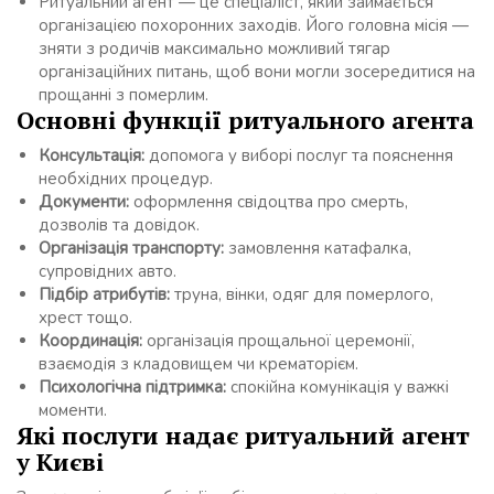
Ритуальний агент — це спеціаліст, який займається
організацією похоронних заходів. Його головна місія —
зняти з родичів максимально можливий тягар
організаційних питань, щоб вони могли зосередитися на
прощанні з померлим.
Основні функції ритуального агента
Консультація:
допомога у виборі послуг та пояснення
необхідних процедур.
Документи:
оформлення свідоцтва про смерть,
дозволів та довідок.
Організація транспорту:
замовлення катафалка,
супровідних авто.
Підбір атрибутів:
труна, вінки, одяг для померлого,
хрест тощо.
Координація:
організація прощальної церемонії,
взаємодія з кладовищем чи крематорієм.
Психологічна підтримка:
спокійна комунікація у важкі
моменти.
Які послуги надає ритуальний агент
у Києві