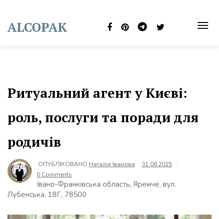
Skip
to
ALCOPAK
content
TOG
NAVI
Ритуальний агент у Києві:
роль, послуги та поради для
родичів
ОПУБЛІКОВАНО
Наталія Іванова
31.08.2025
0 Comments
Івано-Франківська область, Яремче, вул.
Лубенська, 18Г, 78500