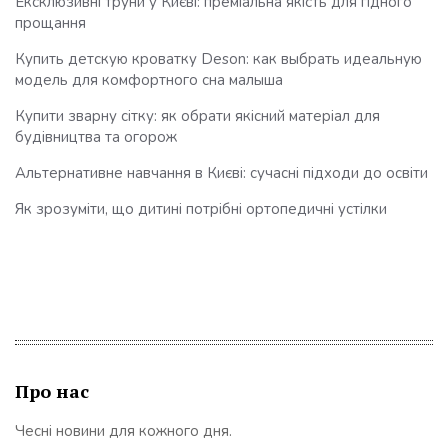
Ексклюзивні труни у Києві: преміальна якість для гідного
прощання
Купить детскую кроватку Deson: как выбрать идеальную
модель для комфортного сна малыша
Купити зварну сітку: як обрати якісний матеріал для
будівництва та огорож
Альтернативне навчання в Києві: сучасні підходи до освіти
Як зрозуміти, що дитині потрібні ортопедичні устілки
Про нас
Чесні новини для кожного дня.