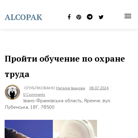
Skip
to
ALCOPAK
content
TOG
NAVI
Пройти обучение по охране
труда
ОПУБЛІКОВАНО
Наталія Іванова
06.07.2024
0 Comments
Івано-Франківська область, Яремче, вул.
Лубенська, 18Г, 78500