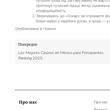
потрібні гроші під заставу майна, не варт
пропонує сучасний підхід: виїзд оцінювач
конфіденційність.
Звернувшись до «Оскар», ви отримаєте фін
Ваше майно у надійних руках, а гроші — у 
Опубліковано в
Новини
Навігація
Попередня:
записів
Los Mejores Casinos en México para Principiantes:
Ranking 2025
Про нас
Про нас
Вакансії