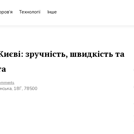
оров’я
Технології
Інше
иєві: зручність, швидкість та
та
omments
нська, 18Г, 78500