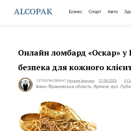
Skip
to
ALCOPAK
Бізнес
Спорт
Авто
Зд
content
Онлайн ломбард «Оскар» у К
безпека для кожного клієн
ОПУБЛІКОВАНО
Наталія Іванова
27.08.2025
0 C
Івано-Франківська область, Яремче, вул. Лубе