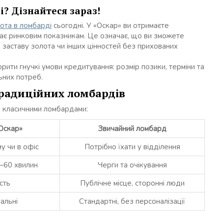
і? Дізнайтеся зараз!
лота в ломбарді
сьогодні. У «Оскар» ви отримаєте
відає ринковим показникам. Це означає, що ви зможете
 заставу золота чи інших цінностей без прихованих
орити гнучкі умови кредитування: розмір позики, терміни та
ьних потреб.
радиційних ломбардів
з класичними ломбардами:
Оскар»
Звичайний ломбард
у чи в офіс
Потрібно їхати у відділення
0–60 хвилин
Черги та очікування
сть
Публічне місце, сторонні люди
уальні
Стандартні, без персоналізації