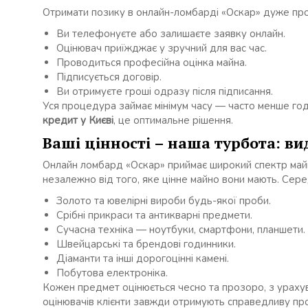
Отримати позику в онлайн-ломбарді «Оскар» дуже прос
Ви телефонуєте або залишаєте заявку онлайн.
Оцінювач приїжджає у зручний для вас час.
Проводиться професійна оцінка майна.
Підписується договір.
Ви отримуєте гроші одразу після підписання.
Уся процедура займає мінімум часу — часто менше год
кредит у Києві
, це оптимальне рішення.
Ваші цінності – наша турбота: ви
Онлайн ломбард «Оскар» приймає широкий спектр майн
незалежно від того, яке цінне майно вони мають. Сере
Золото та ювелірні вироби будь-якої проби.
Срібні прикраси та антикварні предмети.
Сучасна техніка — ноутбуки, смартфони, планшети.
Швейцарські та брендові годинники.
Діаманти та інші дорогоцінні камені.
Побутова електроніка.
Кожен предмет оцінюється чесно та прозоро, з урахув
оцінювачів клієнти завжди отримують справедливу пр