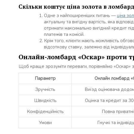
Скільки коштує ціна золота в ломбард
Одне з найпоширеніших питань —
ціна зо
актуальну та вигідну вартість, яка відпо
отримати максимально вигідний кредит під
платежів та комісій.
Крім того, клієнти мають можливість обгов
відсоткову ставку, залежно від індивідуал
Онлайн-ломбард «Оскар» проти т
Щоб краще зрозуміти переваги, порівняймо «Оскар» 
Параметр
Онлайн ломбард «
Зручність
Виїзд оцінювача додом
Швидкість
Оцінка та кредит за 3
Конфіденційність
Повна приватні
Умови
Гнучкі та індивід