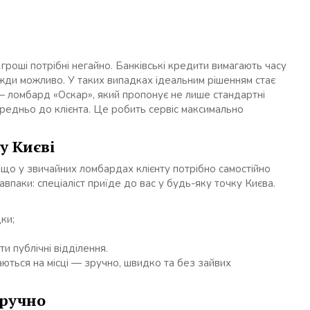
 гроші потрібні негайно. Банківські кредити вимагають часу
вжди можливо. У таких випадках ідеальним рішенням стає
і — ломбард «Оскар», який пропонує не лише стандартні
ередньо до клієнта. Це робить сервіс максимально
у Києві
що у звичайних ломбардах клієнту потрібно самостійно
авпаки: спеціаліст приїде до вас у будь-яку точку Києва.
ки;
ти публічні відділення.
ються на місці — зручно, швидко та без зайвих
зручно