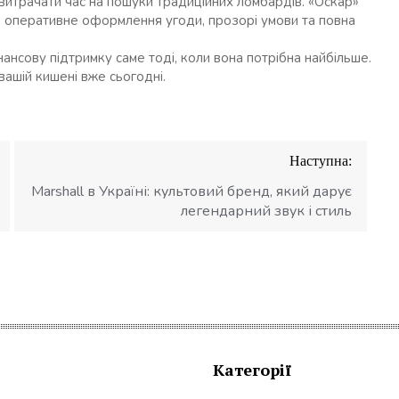
о витрачати час на пошуки традиційних ломбардів. «Оскар»
а, оперативне оформлення угоди, прозорі умови та повна
ансову підтримку саме тоді, коли вона потрібна найбільше.
вашій кишені вже сьогодні.
Наступна:
Marshall в Україні: культовий бренд, який дарує
легендарний звук і стиль
Категорії