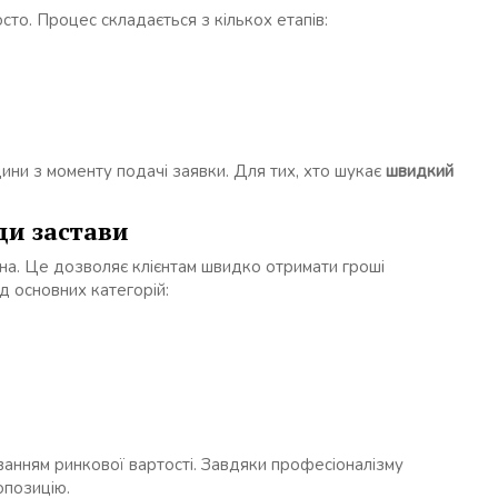
то. Процес складається з кількох етапів:
ини з моменту подачі заявки. Для тих, хто шукає
швидкий
ди застави
а. Це дозволяє клієнтам швидко отримати гроші
д основних категорій:
анням ринкової вартості. Завдяки професіоналізму
опозицію.