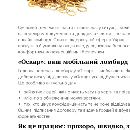
Сучасний темп життя часто ставить нас у ситуації, коли
на перевірку документів та довідок, а чекати – не за
онлайн ломбард. Один із лідерів у цій сфері в Україн
послуги, а й унікальну опцію виїзду оцінювача безпос
комфортним, конфіденційним і безпечним.
«Оскар»: ваш мобільний ломбард 
Головна перевага ломбарду «Оскар» — мобільність. Як
добиратися у відділення, у «Оскар» усе відбувається н
Це особливо актуально для:
зайнятих людей, які не мають часу на черги та поїзд
клієнтів з обмеженими можливостями;
тих, хто цінує конфіденційність та не хоче відвідува
Оцінка, підписання договору та видача грошей відбува
формальностей.
Як це працює: прозоро, швидко, 