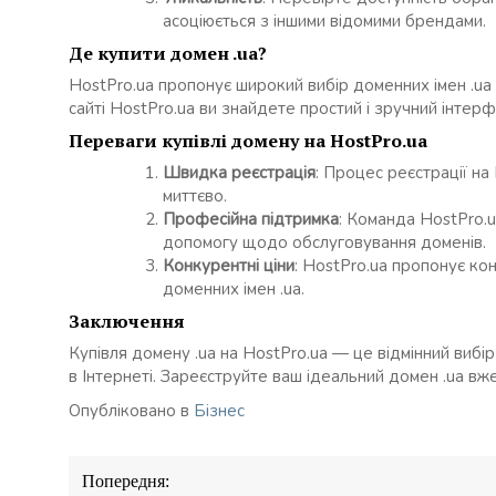
асоціюється з іншими відомими брендами.
Де купити домен .ua?
HostPro.ua пропонує широкий вибір доменних імен .ua 
сайті HostPro.ua ви знайдете простий і зручний інтерф
Переваги купівлі домену на HostPro.ua
Швидка реєстрація
: Процес реєстрації на
миттєво.
Професійна підтримка
: Команда HostPro.u
допомогу щодо обслуговування доменів.
Конкурентні ціни
: HostPro.ua пропонує ко
доменних імен .ua.
Заключення
Купівля домену .ua на HostPro.ua — це відмінний вибі
в Інтернеті. Зареєструйте ваш ідеальний домен .ua вже
Опубліковано в
Бізнес
Навігація
Попередня:
записів