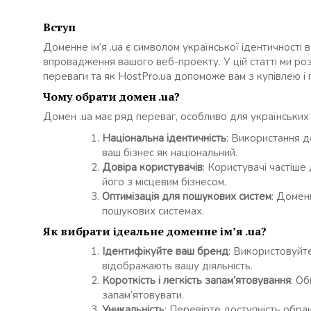
Вступ
Доменне ім’я .ua є символом української ідентичності 
впровадження вашого веб-проекту. У цій статті ми роз
переваги та як HostPro.ua допоможе вам з купівлею і 
Чому обрати домен .ua?
Домен .ua має ряд переваг, особливо для українських 
Національна ідентичність
: Використання д
ваш бізнес як національний.
Довіра користувачів
: Користувачі частіше
його з місцевим бізнесом.
Оптимізація для пошукових систем
: Домен
пошукових системах.
Як вибрати ідеальне доменне ім’я .ua?
Ідентифікуйте ваш бренд
: Використовуйт
відображають вашу діяльність.
Короткість і легкість запам’ятовування
: Об
запам’ятовувати.
Уникальність
: Перевірте доступність обран