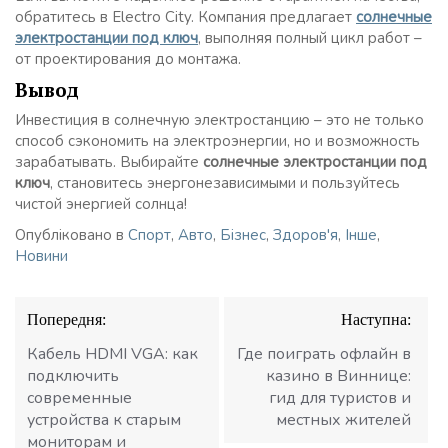
обратитесь в Electro City. Компания предлагает
солнечные
электростанции под ключ
, выполняя полный цикл работ –
от проектирования до монтажа.
Вывод
Инвестиция в солнечную электростанцию – это не только
способ сэкономить на электроэнергии, но и возможность
зарабатывать. Выбирайте
солнечные электростанции под
ключ
, становитесь энергонезависимыми и пользуйтесь
чистой энергией солнца!
Опубліковано в
Спорт
,
Авто
,
Бізнес
,
Здоров'я
,
Інше
,
Новини
Навігація
Попередня:
Наступна:
записів
Кабель HDMI VGA: как
Где поиграть офлайн в
подключить
казино в Виннице:
современные
гид для туристов и
устройства к старым
местных жителей
мониторам и