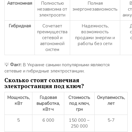
Автономная
Полностью
Полная
В
независима от
энергонезависимость
с
электросети
акк
Гибридная
Сочетает
Надежность,
преимущества
возможность
сетевой и
продажи энергии и
автономной
работы без сети
систем
💡
Факт:
В Украине самыми популярными являются
сетевые и гибридные электростанции.
Сколько стоит солнечная
электростанция под ключ?
Мощность,
Годовая
Стоимость
Окупаемость,
кВт
выработка,
под ключ,
лет
кВт·ч
грн
5
6 000
150 000 –
5-7
250 000