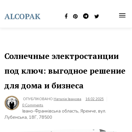
Skip
to
ALCOPAK
content
TOG
NAVI
Солнечные электростанции
под ключ: выгодное решение
для дома и бизнеса
ОПУБЛІКОВАНО
Наталія Іванова
16.02.2025
0 Comments
Івано-Франківська область, Яремче, вул.
Лубенська, 18Г, 78500