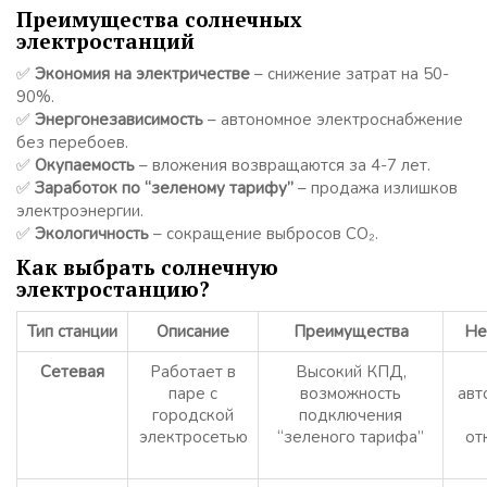
Преимущества солнечных
электростанций
✅
Экономия на электричестве
– снижение затрат на 50-
90%.
✅
Энергонезависимость
– автономное электроснабжение
без перебоев.
✅
Окупаемость
– вложения возвращаются за 4-7 лет.
✅
Заработок по “зеленому тарифу”
– продажа излишков
электроэнергии.
✅
Экологичность
– сокращение выбросов CO₂.
Как выбрать солнечную
электростанцию?
Тип станции
Описание
Преимущества
Не
Сетевая
Работает в
Высокий КПД,
паре с
возможность
авт
городской
подключения
электросетью
“зеленого тарифа”
от