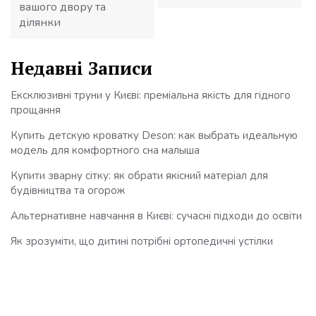
вашого двору та
ділянки
Недавні Записи
Ексклюзивні труни у Києві: преміальна якість для гідного
прощання
Купить детскую кроватку Deson: как выбрать идеальную
модель для комфортного сна малыша
Купити зварну сітку: як обрати якісний матеріал для
будівництва та огорож
Альтернативне навчання в Києві: сучасні підходи до освіти
Як зрозуміти, що дитині потрібні ортопедичні устілки