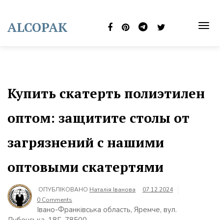
Skip
to
ALCOPAK
content
TOG
NAVI
Купить скатерть полиэтилен
оптом: защитите столы от
загрязнений с нашими
оптовыми скатертями
ОПУБЛІКОВАНО
Наталія Іванова
07.12.2024
0 Comments
Івано-Франківська область, Яремче, вул.