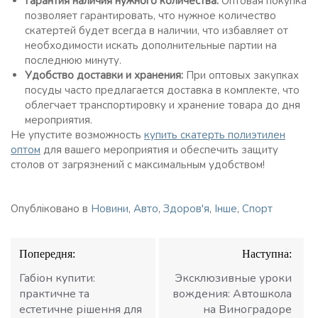
Гарантия наличия нужного количества:
Оптовая покупка
позволяет гарантировать, что нужное количество
скатертей будет всегда в наличии, что избавляет от
необходимости искать дополнительные партии на
последнюю минуту.
Удобство доставки и хранения:
При оптовых закупках
посуды часто предлагается доставка в комплекте, что
облегчает транспортировку и хранение товара до дня
мероприятия.
Не упустите возможность
купить скатерть полиэтилен
оптом
для вашего мероприятия и обеспечить защиту
столов от загрязнений с максимальным удобством!
Опубліковано в
Новини
,
Авто
,
Здоров'я
,
Інше
,
Спорт
Навігація
Попередня:
Наступна:
записів
Габіон купити:
Эксклюзивные уроки
практичне та
вождения: Автошкола
естетичне рішення для
на Виноградоре